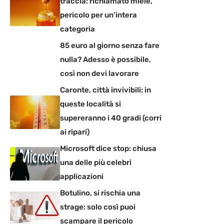
traccia: richiamato miele,
pericolo per un’intera
categoria
85 euro al giorno senza fare
nulla? Adesso è possibile,
così non devi lavorare
Caronte, città invivibili: in
queste località si
supereranno i 40 gradi (corri
ai ripari)
Microsoft dice stop: chiusa
una delle più celebri
applicazioni
Botulino, si rischia una
strage: solo così puoi
scampare il pericolo