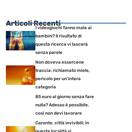
Articoli Recenti
I videogiochi fanno male ai
bambini? Il risultato di
questa ricerca vi lascerà
senza parole
Non doveva essercene
traccia: richiamato miele,
pericolo per un’intera
categoria
85 euro al giorno senza fare
nulla? Adesso è possibile,
così non devi lavorare
Caronte, città invivibili: in
queste località si