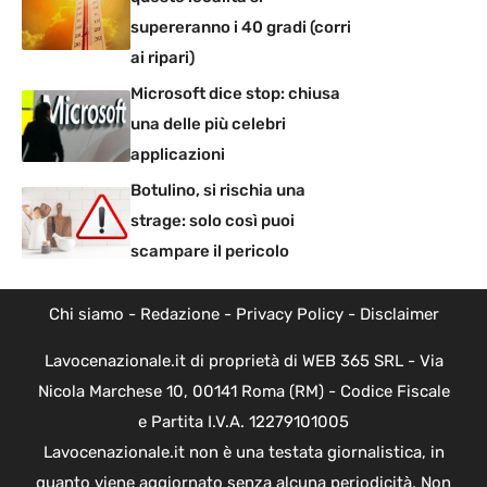
supereranno i 40 gradi (corri
ai ripari)
Microsoft dice stop: chiusa
una delle più celebri
applicazioni
Botulino, si rischia una
strage: solo così puoi
scampare il pericolo
Chi siamo
-
Redazione
-
Privacy Policy
-
Disclaimer
Lavocenazionale.it di proprietà di WEB 365 SRL - Via
Nicola Marchese 10, 00141 Roma (RM) - Codice Fiscale
e Partita I.V.A. 12279101005
Lavocenazionale.it non è una testata giornalistica, in
quanto viene aggiornato senza alcuna periodicità. Non