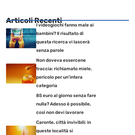
Articoli Recenti
I videogiochi fanno male ai
bambini? Il risultato di
questa ricerca vi lascerà
senza parole
Non doveva essercene
traccia: richiamato miele,
pericolo per un’intera
categoria
85 euro al giorno senza fare
nulla? Adesso è possibile,
così non devi lavorare
Caronte, città invivibili: in
queste località si