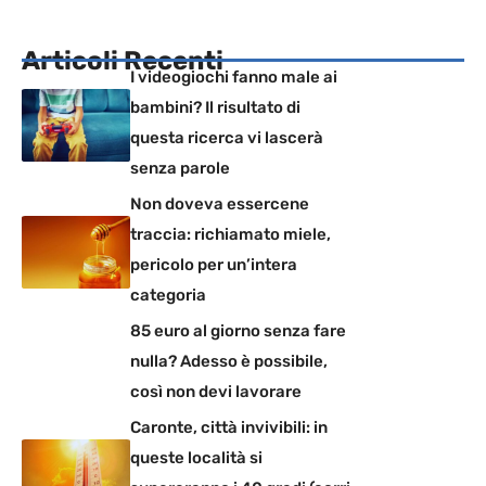
Articoli Recenti
I videogiochi fanno male ai
bambini? Il risultato di
questa ricerca vi lascerà
senza parole
Non doveva essercene
traccia: richiamato miele,
pericolo per un’intera
categoria
85 euro al giorno senza fare
nulla? Adesso è possibile,
così non devi lavorare
Caronte, città invivibili: in
queste località si