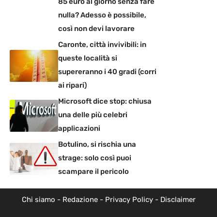
85 euro al giorno senza fare
nulla? Adesso è possibile,
così non devi lavorare
Caronte, città invivibili: in
queste località si
supereranno i 40 gradi (corri
ai ripari)
Microsoft dice stop: chiusa
una delle più celebri
applicazioni
Botulino, si rischia una
strage: solo così puoi
scampare il pericolo
Chi siamo
-
Redazione
-
Privacy Policy
-
Disclaimer