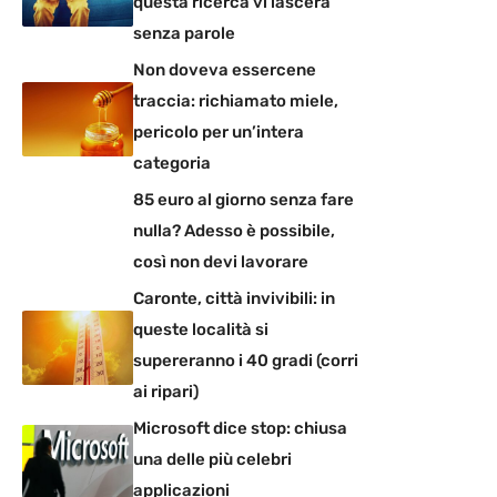
questa ricerca vi lascerà
senza parole
Non doveva essercene
traccia: richiamato miele,
pericolo per un’intera
categoria
85 euro al giorno senza fare
nulla? Adesso è possibile,
così non devi lavorare
Caronte, città invivibili: in
queste località si
supereranno i 40 gradi (corri
ai ripari)
Microsoft dice stop: chiusa
una delle più celebri
applicazioni