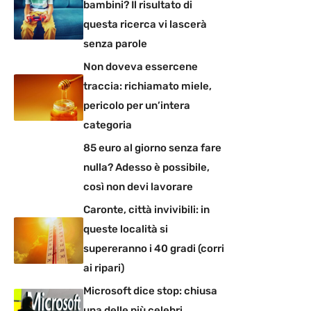
bambini? Il risultato di
questa ricerca vi lascerà
senza parole
Non doveva essercene
traccia: richiamato miele,
pericolo per un’intera
categoria
85 euro al giorno senza fare
nulla? Adesso è possibile,
così non devi lavorare
Caronte, città invivibili: in
queste località si
supereranno i 40 gradi (corri
ai ripari)
Microsoft dice stop: chiusa
una delle più celebri