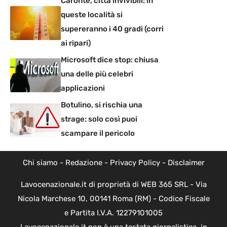
Caronte, città invivibili: in
queste località si
supereranno i 40 gradi (corri
ai ripari)
Microsoft dice stop: chiusa
una delle più celebri
applicazioni
Botulino, si rischia una
strage: solo così puoi
scampare il pericolo
Chi siamo
-
Redazione
-
Privacy Policy
-
Disclaimer
Lavocenazionale.it di proprietà di WEB 365 SRL - Via
Nicola Marchese 10, 00141 Roma (RM) - Codice Fiscale
e Partita I.V.A. 12279101005
Lavocenazionale.it non è una testata giornalistica, in