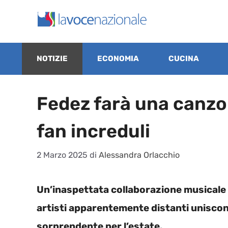
Vai
al
contenuto
NOTIZIE
ECONOMIA
CUCINA
Fedez farà una canzo
fan increduli
2 Marzo 2025
di
Alessandra Orlacchio
Un’inaspettata collaborazione musicale 
artisti apparentemente distanti uniscon
sorprendente per l’estate.