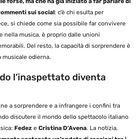
e forse, ma che ha già iniziato a far parlare di
 commenti sui social
: c’è chi esulta per
nvece, si chiede come sia possibile far convivere
e nella musica, è proprio dalle unioni
orabili. Del resto, la capacità di sorprendere è
a musicale odierna.
do l’inaspettato diventa
ne a sorprendere e a infrangere i confini tra
endo discutere il mondo dello spettacolo italiano
usica:
Fedez
e
Cristina D’Avena
. La notizia,