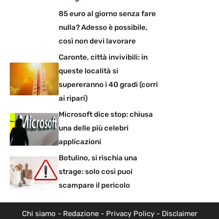
85 euro al giorno senza fare
nulla? Adesso è possibile,
così non devi lavorare
Caronte, città invivibili: in
queste località si
supereranno i 40 gradi (corri
ai ripari)
Microsoft dice stop: chiusa
una delle più celebri
applicazioni
Botulino, si rischia una
strage: solo così puoi
scampare il pericolo
Chi siamo
-
Redazione
-
Privacy Policy
-
Disclaimer