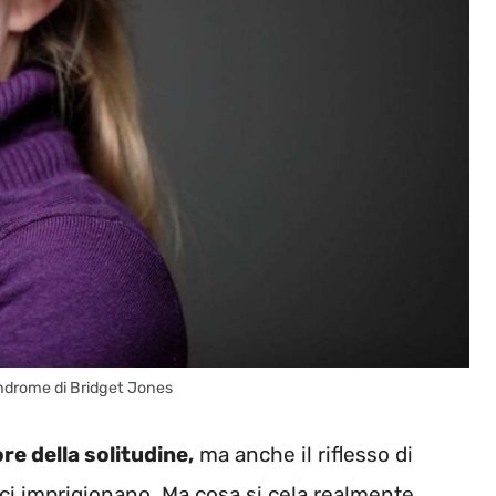
indrome di Bridget Jones
ore della solitudine,
ma anche il riflesso di
 ci imprigionano. Ma cosa si cela realmente