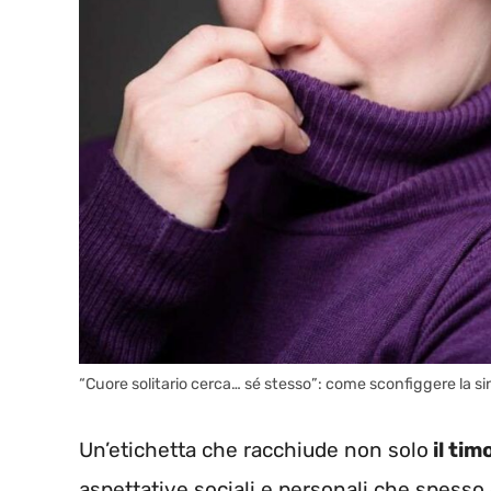
“Cuore solitario cerca… sé stesso”: come sconfiggere la s
Un’etichetta che racchiude non solo
il tim
aspettative sociali e personali che spesso