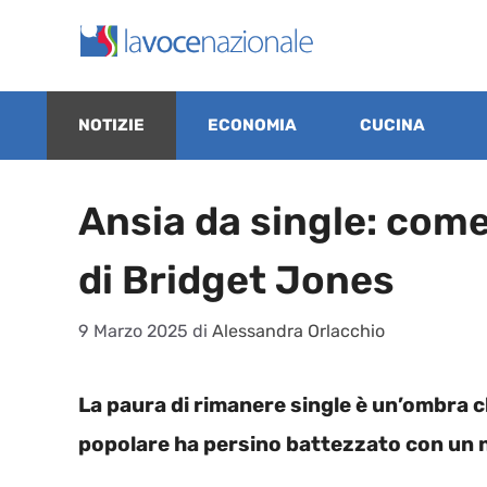
Vai
al
contenuto
NOTIZIE
ECONOMIA
CUCINA
Ansia da single: com
di Bridget Jones
9 Marzo 2025
di
Alessandra Orlacchio
La paura di rimanere single è un’ombra c
popolare ha persino battezzato con un n