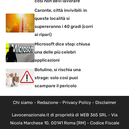
così non devi lavorare
Caronte, città invivibili: in
queste località si
supereranno i 40 gradi (corri
ai ripari)
Microsoft dice stop: chiusa
una delle più celebri
applicazioni
Botulino, si rischia una
strage: solo così puoi
scampare il pericolo
Chi siamo
-
Redazione
-
Privacy Policy
-
Disclaimer
Lavocenazionale.it di proprietà di WEB 365 SRL - Via
Nicola Marchese 10, 00141 Roma (RM) - Codice Fiscale