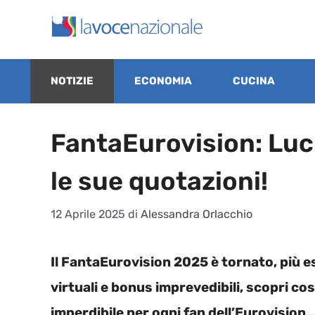
Vai
al
contenuto
NOTIZIE
ECONOMIA
CUCINA
FantaEurovision: Luci
le sue quotazioni!
12 Aprile 2025
di
Alessandra Orlacchio
Il FantaEurovision 2025 è tornato, più 
virtuali e bonus imprevedibili, scopri c
imperdibile per ogni fan dell’Eurovision