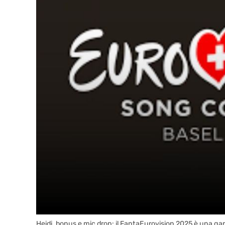
Heidi, bonus e mic drop: il FantaEurovision 2025 è una ga