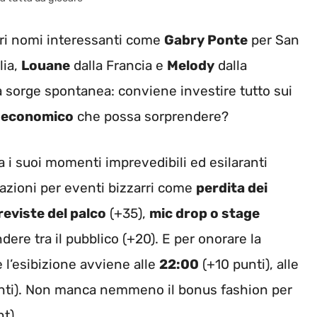
tri nomi interessanti come
Gabry Ponte
per San
lia,
Louane
dalla Francia e
Melody
dalla
 sorge spontanea: conviene investire tutto sui
 economico
che possa sorprendere?
 i suoi momenti imprevedibili ed esilaranti
azioni per eventi bizzarri come
perdita dei
reviste del palco
(+35),
mic drop o stage
re tra il pubblico (+20). E per onorare la
 l’esibizione avviene alle
22:00
(+10 punti), alle
nti). Non manca nemmeno il bonus fashion per
t).