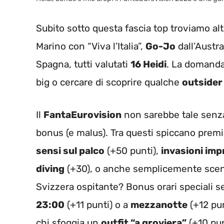
Subito sotto questa fascia top troviamo al
Marino con “Viva l’Italia”,
Go-Jo
dall’Austra
Spagna, tutti valutati
16 Heidi
. La domanda
big o cercare di scoprire qualche
outsider
Il
FantaEurovision
non sarebbe tale senza
bonus (e malus). Tra questi spiccano premi
sensi sul palco
(+50 punti),
invasioni imp
diving
(+30), o anche semplicemente scende
Svizzera ospitante? Bonus orari speciali se
23:00
(+11 punti) o a
mezzanotte
(+12 pu
chi sfoggia un
outfit “a groviera”
(+10 pun