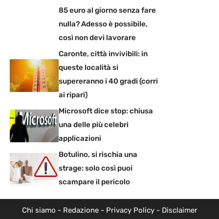
85 euro al giorno senza fare
nulla? Adesso è possibile,
così non devi lavorare
Caronte, città invivibili: in
queste località si
supereranno i 40 gradi (corri
ai ripari)
Microsoft dice stop: chiusa
una delle più celebri
applicazioni
Botulino, si rischia una
strage: solo così puoi
scampare il pericolo
Chi siamo
-
Redazione
-
Privacy Policy
-
Disclaimer