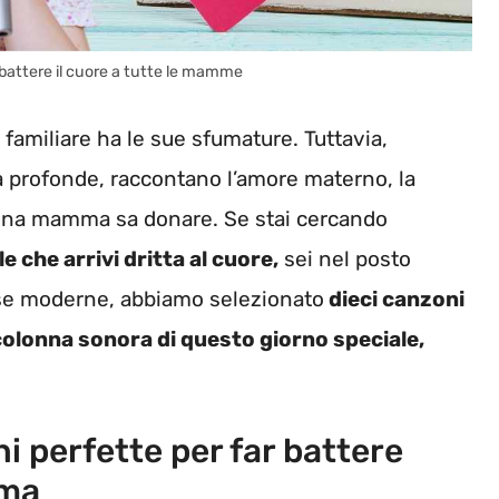
attere il cuore a tutte le mamme
amiliare ha le sue sfumature. Tuttavia,
a profonde, raccontano l’amore materno, la
o una mamma sa donare. Se stai cercando
 che arrivi dritta al cuore,
sei nel posto
rese moderne, abbiamo selezionato
dieci canzoni
colonna sonora di questo giorno speciale,
i perfette per far battere
mma