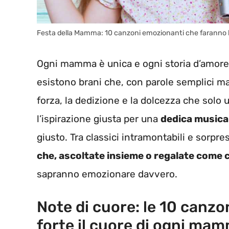
Festa della Mamma: 10 canzoni emozionanti che faranno b
Ogni mamma è unica e ogni storia d’amore f
esistono brani che, con parole semplici m
forza, la dedizione e la dolcezza che sol
l’ispirazione giusta per una
dedica musicale
giusto. Tra classici intramontabili e sorp
che, ascoltate insieme o regalate come 
sapranno emozionare davvero.
Note di cuore: le 10 canzon
forte il cuore di ogni ma