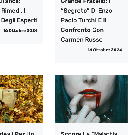
ll’anca:
Grande Fratello: Il
Rimedi, I
“segreto” Di Enzo
 Degli Esperti
Paolo Turchi E Il
Confronto Con
16 Ottobre 2024
Carmen Russo
16 Ottobre 2024
deali Per Un
Scopre La “malattia