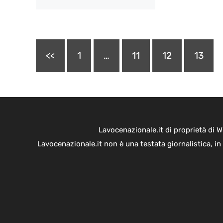
<<
1
…
11
12
13
Lavocenazionale.it di proprietà di 
Lavocenazionale.it non è una testata giornalistica, i