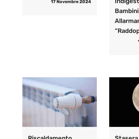
Indigest
17 Novembre 2024
Bambini,
Allarma
“raddopp
Riscaldamento,
Stasera 