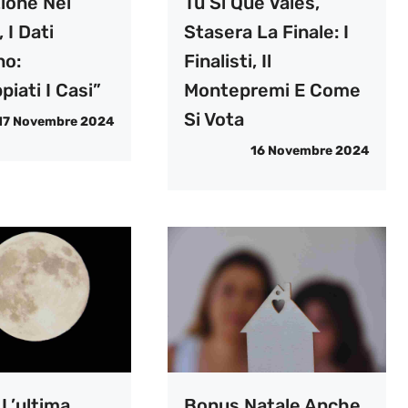
ione Nei
Tú Sí Que Vales,
 I Dati
Stasera La Finale: I
no:
Finalisti, Il
iati I Casi”
Montepremi E Come
Si Vota
17 Novembre 2024
16 Novembre 2024
L’ultima
Bonus Natale Anche